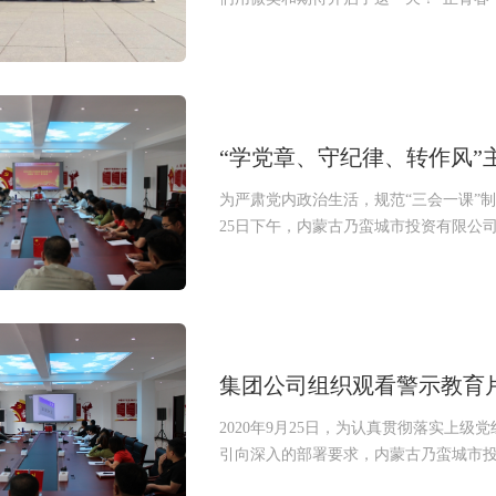
“学党章、守纪律、转作风”
为严肃党内政治生活，规范“三会一课”
25日下午，内蒙古乃蛮城市投资有限公
2020年9月25日，为认真贯彻落实上
引向深入的部署要求，内蒙古乃蛮城市