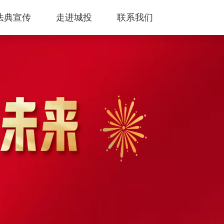
法典宣传
走进城投
联系我们