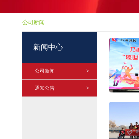
公司新闻
新闻中心
公司新闻
>
通知公告
>