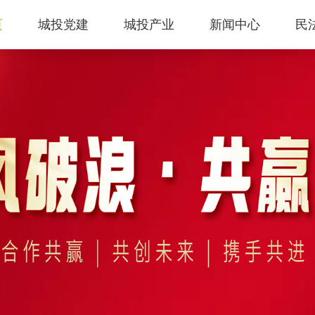
页
城投党建
城投产业
新闻中心
民