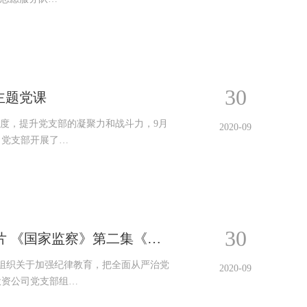
30
主题党课
制度，提升党支部的凝聚力和战斗力，9月
2020-09
司党支部开展了…
30
集团公司组织观看警示教育片 《国家监察》第二集《全面监督》
级党组织关于加强纪律教育，把全面从严治党
2020-09
投资公司党支部组…