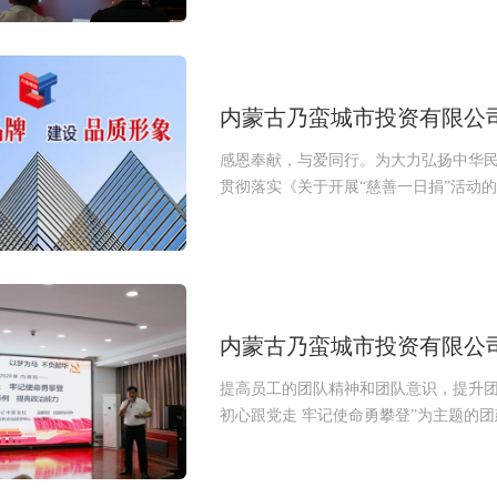
内蒙古乃蛮城市投资有限公司
感恩奉献，与爱同行。为大力弘扬中华
贯彻落实《关于开展“慈善一日捐”活动的
提高员工的团队精神和团队意识，提升团
初心跟党走 牢记使命勇攀登”为主题的团